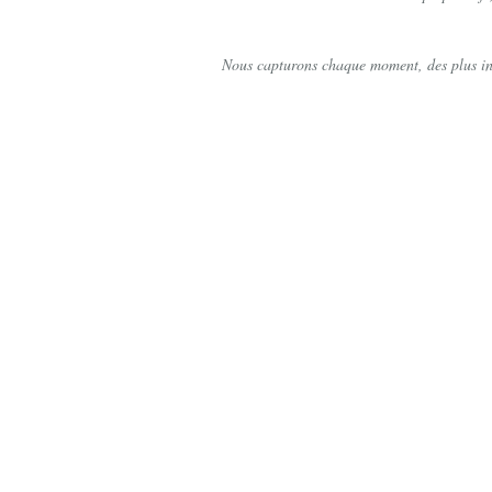
Location Borne Selfie
Nous capturons chaque moment, des plus inte
Impressions / Photos d'identité
Galeries
Contact
Galerie Clients