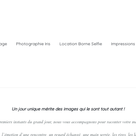
age
Photographie Iris
Location Borne Selfie
Impressions 
Un jour unique mérite des images qui le sont tout autant !
emiers instants du grand jour, nous vous accompagnons pour raconter votre maria
, l’émotion d’une rencontre, un regard échangé, une main serrée, les rires, les 